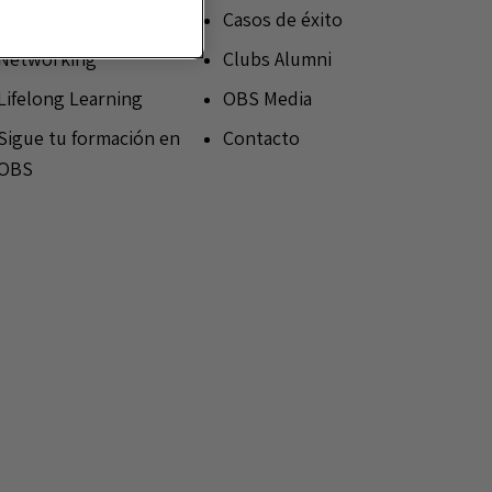
OBS Alumni Awards
Casos de éxito
Networking
Clubs Alumni
Lifelong Learning
OBS Media
Sigue tu formación en
Contacto
OBS