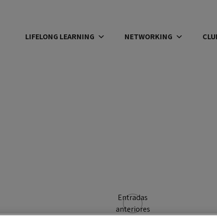
LIFELONG LEARNING
NETWORKING
CLU
Entradas
Navegación
anteriores