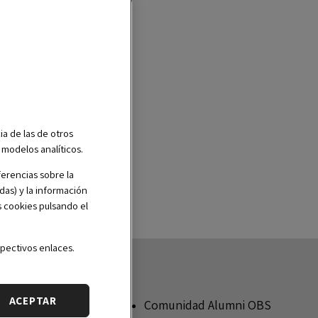
ia de las de otros
r modelos analíticos.
erencias sobre la
das) y la información
s cookies pulsando el
pectivos enlaces.
nócenos
ACEPTAR
Sobre OBS Alumni
Comunidad Alumni OBS