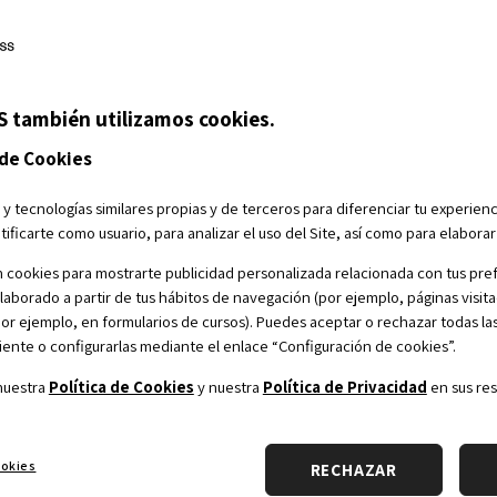
de
entradas
S también utilizamos cookies.
 de Cookies
 y tecnologías similares propias y de terceros para diferenciar tu experienc
tificarte como usuario, para analizar el uso del Site, así como para elabora
 cookies para mostrarte publicidad personalizada relacionada con tus pref
elaborado a partir de tus hábitos de navegación (por ejemplo, páginas visita
(por ejemplo, en formularios de cursos). Puedes aceptar o rechazar todas la
nte o configurarlas mediante el enlace “Configuración de cookies”.
nuestra
Política de Cookies
y nuestra
Política de Privacidad
en sus res
Partners académicos
Co
ookies
RECHAZAR