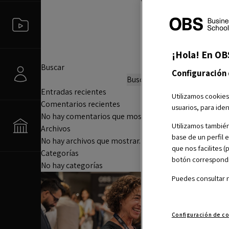
¡Hola! En OB
Buscar
Configuración
Buscar
Entradas recientes
Utilizamos cookies
Comentarios recientes
usuarios, para iden
No hay comentarios que mostrar.
Utilizamos también
Archivos
base de un perfil 
No hay archivos que mostrar.
que nos facilites 
Categorías
botón correspondie
No hay categorías
Puedes consultar 
Configuración de c