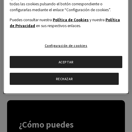
todas las cookies pulsando el botón correspondiente o
2
Fomentar la innovación
configurarlas mediante el enlace “Configuración de cookies”.
Puedes consultar nuestra
Política de Cookies
y nuestra
Política
de Privacidad
en sus respectivos enlaces.
3
Apoyar los proyectos de
nuestros alumnos
Configuración de cookies
4
Ampliar los esfuerzos
existentes en RSC
ACEPTAR
RECHAZAR
¿Cómo puedes