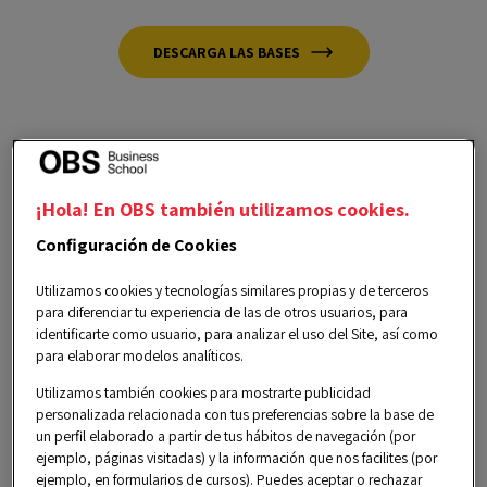
DESCARGA LAS BASES
¡Hola! En OBS también utilizamos cookies.
Configuración de Cookies
Objetivos
Utilizamos cookies y tecnologías similares propias y de terceros
para diferenciar tu experiencia de las de otros usuarios, para
identificarte como usuario, para analizar el uso del Site, así como
para elaborar modelos analíticos.
Utilizamos también cookies para mostrarte publicidad
personalizada relacionada con tus preferencias sobre la base de
1
Promover un aprendizaje
un perfil elaborado a partir de tus hábitos de navegación (por
sostenible
ejemplo, páginas visitadas) y la información que nos facilites (por
ejemplo, en formularios de cursos). Puedes aceptar o rechazar