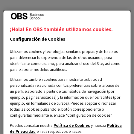
Durante la
Global Immersion Week
vivirás una
experiencia internacional única en Barcelona,
¡Hola! En OBS también utilizamos cookies.
donde combinarás formación práctica con
Configuración de Cookies
visitas a empresas líderes, actividades
Utilizamos cookies y tecnologías similares propias y de terceros
culturales y networking de alto nivel.
para diferenciar tu experiencia de las de otros usuarios, para
identificarte como usuario, para analizar el uso del Site, así como
para elaborar modelos analíticos.
A lo largo de una semana intensiva, adquirirás
Utilizamos también cookies para mostrarte publicidad
conocimientos actualizados y aplicables,
personalizada relacionada con tus preferencias sobre la base de
conectarás con profesionales de todo el mundo
un perfil elaborado a partir de tus hábitos de navegación (por
ejemplo, páginas visitadas) y la información que nos facilites (por
y pondrás en práctica lo aprendido en un
ejemplo, en formularios de cursos). Puedes aceptar o rechazar
entorno dinámico, innovador y multicultural.
todas las cookies pulsando el botón correspondiente o
configurarlas mediante el enlace “Configuración de cookies”.
Puedes consultar nuestra
Política de Cookies
y nuestra
Política
Las plazas son limitadas
, por lo que esta es
de Privacidad
en sus respectivos enlaces.