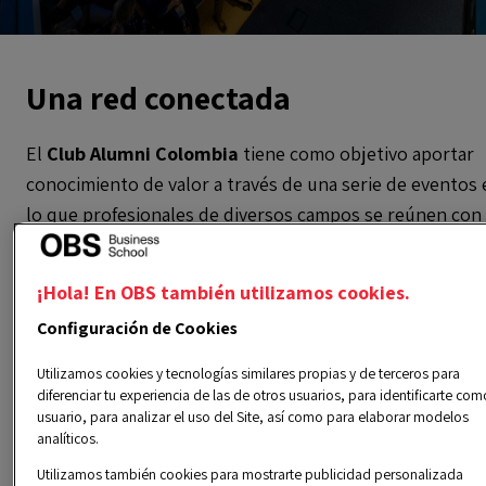
Una red conectada
El
Club Alumni Colombia
tiene como objetivo aportar
conocimiento de valor a través de una serie de eventos 
lo que profesionales de diversos campos se reúnen con 
objetivo de comentar y compartir sus experiencias y
aprendizajes. Cada encuentro está diseñado para ofrece
¡Hola! En OBS también utilizamos cookies.
un espacio enriquecedor donde los participantes pued
Configuración de Cookies
intercambiar ideas y reflexionar sobre sus trayectorias
profesionales.
Utilizamos cookies y tecnologías similares propias y de terceros para
diferenciar tu experiencia de las de otros usuarios, para identificarte com
Con la participación en estas actividades, los miembros
usuario, para analizar el uso del Site, así como para elaborar modelos
analíticos.
del club tienen la oportunidad de
establecer valiosas
Utilizamos también cookies para mostrarte publicidad personalizada
conexiones
, y encontrar inspiración para sus propios