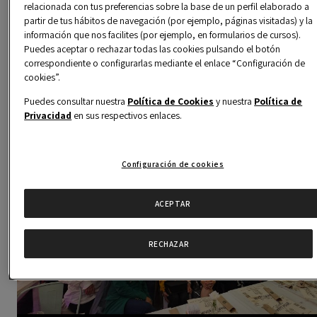
relacionada con tus preferencias sobre la base de un perfil elaborado a
proyectos y metas. Además, el Club Alumni Colombia se
partir de tus hábitos de navegación (por ejemplo, páginas visitadas) y la
esfuerza por crear un ambiente colaborativo y de apoyo
información que nos facilites (por ejemplo, en formularios de cursos).
Puedes aceptar o rechazar todas las cookies pulsando el botón
donde todos puedan beneficiarse del conocimiento
correspondiente o configurarlas mediante el enlace “Configuración de
colectivo y contribuir al
crecimiento y desarrollo
de la
cookies”.
Comunidad Alumni
en Colombia.
Puedes consultar nuestra
Política de Cookies
y nuestra
Política de
Privacidad
en sus respectivos enlaces.
Configuración de cookies
ACEPTAR
RECHAZAR