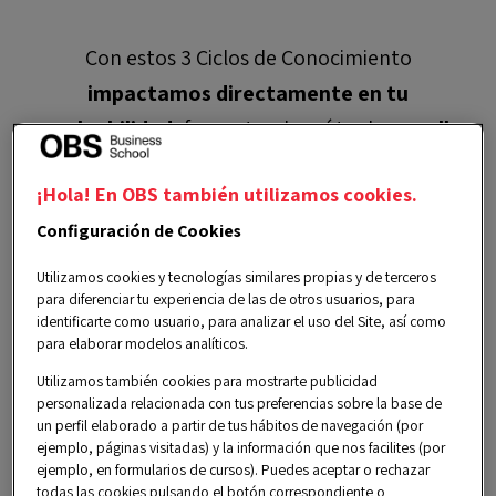
Con estos 3 Ciclos de Conocimiento
impactamos directamente en tu
empleabilidad
, fomentando así tu d
esarrollo
profesional
, y lo hacemos a través de
¡Hola! En OBS también utilizamos cookies.
contenidos específicos que
te dotan de las
Configuración de Cookies
habilidades necesarias para destacar por
encima de tu competencia
en el mercado
Utilizamos cookies y tecnologías similares propias y de terceros
para diferenciar tu experiencia de las de otros usuarios, para
laboral.
identificarte como usuario, para analizar el uso del Site, así como
para elaborar modelos analíticos.
Utilizamos también cookies para mostrarte publicidad
personalizada relacionada con tus preferencias sobre la base de
un perfil elaborado a partir de tus hábitos de navegación (por
ejemplo, páginas visitadas) y la información que nos facilites (por
ejemplo, en formularios de cursos). Puedes aceptar o rechazar
todas las cookies pulsando el botón correspondiente o