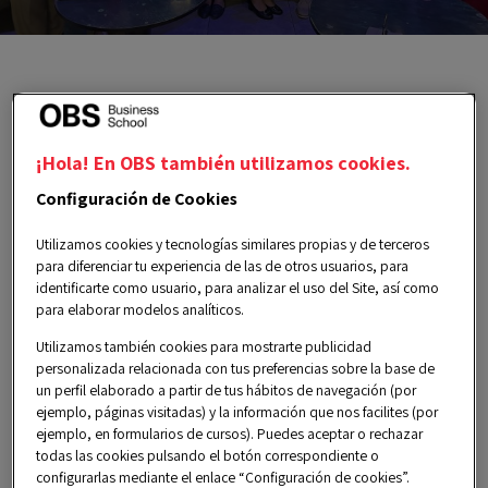
Intercambio de
experiencias
¡Hola! En OBS también utilizamos cookies.
Configuración de Cookies
En los
Afterwork
tendrás la oportunidad de
Utilizamos cookies y tecnologías similares propias y de terceros
conectar con la Comunidad Alumni de OBS,
para diferenciar tu experiencia de las de otros usuarios, para
identificarte como usuario, para analizar el uso del Site, así como
compartiendo ideas, experiencias y
para elaborar modelos analíticos.
conocimientos. Este ambiente social te permite
Utilizamos también cookies para mostrarte publicidad
expandir tu red de contactos y descubrir nuevas
personalizada relacionada con tus preferencias sobre la base de
un perfil elaborado a partir de tus hábitos de navegación (por
oportunidades de desarrollo profesional.
ejemplo, páginas visitadas) y la información que nos facilites (por
ejemplo, en formularios de cursos). Puedes aceptar o rechazar
todas las cookies pulsando el botón correspondiente o
configurarlas mediante el enlace “Configuración de cookies”.