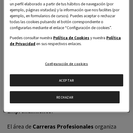
ALUMNIS registrados. Por favor regístrate
un perfil elaborado a partir de tus hábitos de navegación (por
como alumni para poder acceder al contenido.
ejemplo, páginas visitadas) y la información que nos facilites (por
ejemplo, en formularios de cursos). Puedes aceptar o rechazar
todas las cookies pulsando el botón correspondiente o
configurarlas mediante el enlace “Configuración de cookies”.
Puedes consultar nuestra
Política de Cookies
y nuestra
Política
de Privacidad
en sus respectivos enlaces.
¡Sé testigo de la tercera edición del Premio
Configuración de cookies
al Emprendimiento!
ACEPTAR
Anota el próximo
miércoles 30 de septiembre
de 2026
en tu calendario porque celebraremos
RECHAZAR
la tercera edición del
Premio al
Emprendimiento
.
El área de
Carreras Profesionales
organiza