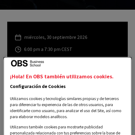
miércoles, 30 septiembre 2026
6:00 pm a 7:30 pm CEST
Español
Un evento organizado por el área de
Carreras
¡Hola! En OBS también utilizamos cookies.
Profesionales
.
Configuración de Cookies
Utilizamos cookies y tecnologías similares propias y de terceros
REGISTRARSE EN EL SERVICIO
para diferenciar tu experiencia de las de otros usuarios, para
identificarte como usuario, para analizar el uso del Site, así como
para elaborar modelos analíticos.
Utilizamos también cookies para mostrarte publicidad
Este servicio está solo disponible para
personalizada relacionada con tus preferencias sobre la base de