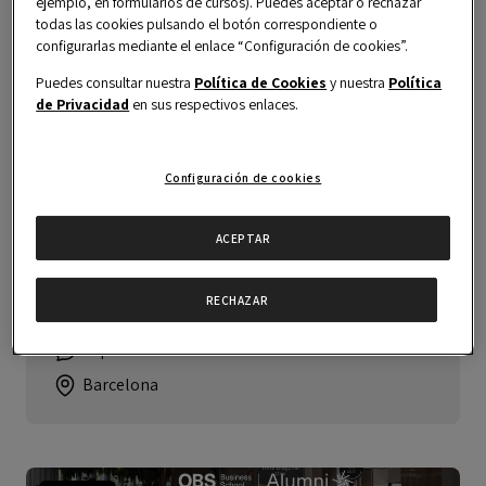
ejemplo, en formularios de cursos). Puedes aceptar o rechazar
todas las cookies pulsando el botón correspondiente o
configurarlas mediante el enlace “Configuración de cookies”.
Puedes consultar nuestra
Política de Cookies
y nuestra
Política
de Privacidad
en sus respectivos enlaces.
Evento
Global Immersion Week
Configuración de cookies
Global Immersion Week 2026 – Día 3
ACEPTAR
09 julio 2026
RECHAZAR
9:00 am CEST
Español
Barcelona