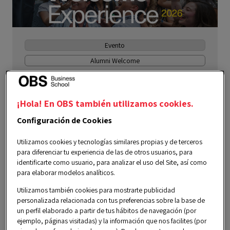
Evento
Alumni Welcome
Alumni Welcome Experience 2026
¡Hola! En OBS también utilizamos cookies.
10 julio 2026
Configuración de Cookies
5:00 pm CEST
Utilizamos cookies y tecnologías similares propias y de terceros
Español | Inglés
para diferenciar tu experiencia de las de otros usuarios, para
identificarte como usuario, para analizar el uso del Site, así como
Barcelona
para elaborar modelos analíticos.
Utilizamos también cookies para mostrarte publicidad
personalizada relacionada con tus preferencias sobre la base de
un perfil elaborado a partir de tus hábitos de navegación (por
Privado
ejemplo, páginas visitadas) y la información que nos facilites (por