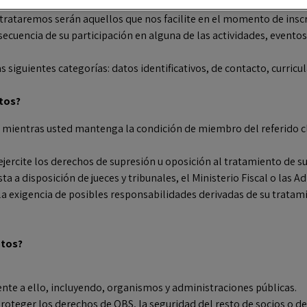
 trataremos serán aquellos que nos facilite en el momento de insc
ecuencia de su participación en alguna de las actividades, evento
iguientes categorías: datos identificativos, de contacto, curricul
tos?
mientras usted mantenga la condición de miembro del referido clu
 o ejercite los derechos de supresión u oposición al tratamiento de
a a disposición de jueces y tribunales, el Ministerio Fiscal o las 
la exigencia de posibles responsabilidades derivadas de su tratami
atos?
nte a ello, incluyendo, organismos y administraciones públicas.
roteger los derechos de OBS, la seguridad del resto de socios o de 