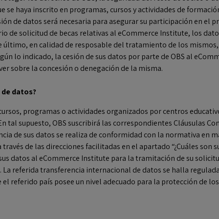
ue se haya inscrito en programas, cursos y actividades de formaci
ión de datos será necesaria para asegurar su participación en el pr
o de solicitud de becas relativas al eCommerce Institute, los dat
e último, en calidad de resposable del tratamiento de los mismos, p
egún lo indicado, la cesión de sus datos por parte de OBS al eComm
lver sobre la concesión o denegación de la misma.
s de datos?
n cursos, programas o actividades organizados por centros educat
En tal supuesto, OBS suscribirá las correspondientes Cláusulas Co
encia de sus datos se realiza de conformidad con la normativa en m
través de las direcciones facilitadas en el apartado “¿Cuáles son s
us datos al eCommerce Institute para la tramitación de su solicitu
. La referida transferencia internacional de datos se halla regulad
ue el referido país posee un nivel adecuado para la protección de l