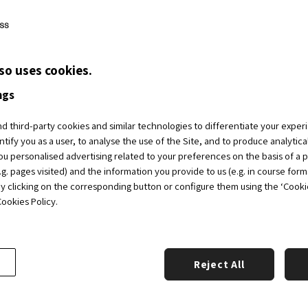
ación en los distintos eventos organizados por OBS, incluidos Prog
 Alumni.
ica, información sobre las actividades, servicios, ventajas y benefi
so uses cookies.
 los efectos de que pueda beneficiarse de los servicios y ventajas ofr
lub a través de correos electrónicos, del campus virtual, teléfono y
ngs
 Empleo de OBS.
, a los blogs especializados de OBS, así como a los últimos inform
 third-party cookies and similar technologies to differentiate your exper
ntify you as a user, to analyse the use of the Site, and to produce analytic
itute así como gestionar sus solicitudes de becas.
u personalised advertising related to your preferences on the basis of a p
cutive Coaching” y “Project Mentoring; ambos consistentes en prog
g. pages visited) and the information you provide to us (e.g. in course form
 de todos tus objetivos a través del diseño y ejecución de un pla
by clicking on the corresponding button or configure them using the ‘Cookie 
o.
ookies Policy.
á la ejecución de la relación contractual mantenida con Usted com
rticipación.
tro resultan necesarios para poder gestionar su alta como miembro
Reject All
smo a sus miembros, de modo que si no nos facilita dichos datos, n
remos?