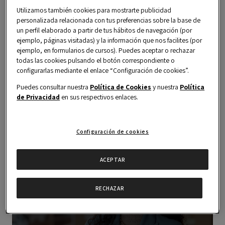
Utilizamos también cookies para mostrarte publicidad
personalizada relacionada con tus preferencias sobre la base de
A través de este Ciclo de Emprendimiento se
un perfil elaborado a partir de tus hábitos de navegación (por
ejemplo, páginas visitadas) y la información que nos facilites (por
facilitan las herramientas imprescindibles que
ejemplo, en formularios de cursos). Puedes aceptar o rechazar
todo emprendedor debe asimilar antes del
todas las cookies pulsando el botón correspondiente o
configurarlas mediante el enlace “Configuración de cookies”.
desarrollo de un proyecto profesional.
Puedes consultar nuestra
Política de Cookies
y nuestra
Política
de Privacidad
en sus respectivos enlaces.
Configuración de cookies
ACEPTAR
RECHAZAR