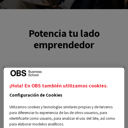
Potencia tu lado
emprendedor
Este servicio
exclusivo para
alumnos y
antiguos alumnos
de OBS, tiene por objetivo
¡Hola! En OBS también utilizamos cookies.
ofrecer a los asistentes conocimientos sobre los
Configuración de Cookies
procesos de innovación y creación de nuevas
empresas, potenciando sus habilidades y
Utilizamos cookies y tecnologías similares propias y de terceros
para diferenciar tu experiencia de las de otros usuarios, para
profundizando en las técnicas para convertir en
identificarte como usuario, para analizar el uso del Site, así como
realidad sus retos y proyectos profesionales.
para elaborar modelos analíticos.