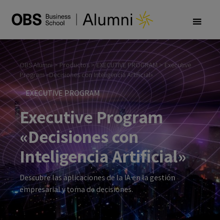
OBS Alumni
>
Productos
>
EXECUTIVE PROGRAM
>
Executive
Program «Decisiones con Inteligencia Artificial»
EXECUTIVE PROGRAM
Executive Program
«Decisiones con
Inteligencia Artificial»
Descubre las aplicaciones de la IA en la gestión
empresarial y toma de decisiones.