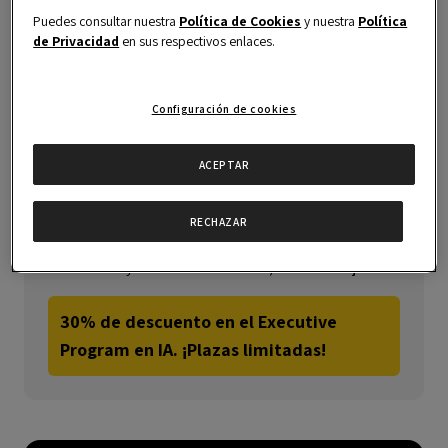
Puedes consultar nuestra
Política de Cookies
y nuestra
Política
DURACIÓN
FORMATO
de Privacidad
en sus respectivos enlaces.
6 semanas
Online
IDIOMA
CRÉDITOS
Configuración de cookies
Español
5 ECTS
ACEPTAR
PRECIO
720€ *
RECHAZAR
* Ser parte de la Comunidad Alumni (alumnos,
exalumnos y claustro académico) tiene ventajas:
30% de descuento en el Executive
Program en IA. ¡Plazas limitadas!