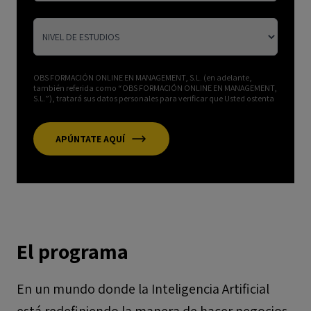
OBS FORMACIÓN ONLINE EN MANAGEMENT, S.L. (en adelante,
también referida como “OBS FORMACIÓN ONLINE EN MANAGEMENT,
S.L.”), tratará sus datos personales para verificar que Usted ostenta
la condición de alumno o exalumno; gestionar su inscripción y
publicación de su perfil profesional en el Directorio Alumni & Club
Alumni de la escuela; remitirle información sobre los eventos,
APÚNTATE AQUÍ
servicios, actividades, becas y ventajas de las que Usted puede
beneficiarse por ser miembro del citado Directorio & Club y
gestionar su participación en los mismos; atender sus posibles
reclamaciones, consultas y solicitudes de información; así como
facilitar la interacción entre los usuarios del Directorio & Club. Usted
puede ejercer los derechos de acceso, supresión, rectificación,
oposición, limitación y portabilidad, como se explica en nuestra
Política de Privacidad
.
El programa
En un mundo donde la Inteligencia Artificial