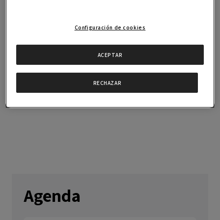
7:00 pm a 9:00 pm CEST
Español
Configuración de cookies
Un servicio ofrecido por el área de
Carreras
ACEPTAR
Profesionales
.
RECHAZAR
Agenda