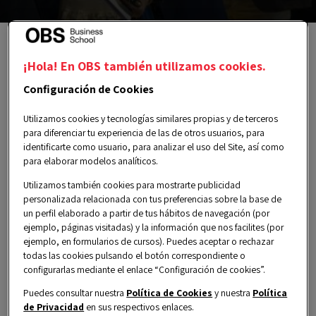
¡Hola! En OBS también utilizamos cookies.
Los sentimos, este evento ya no está
Configuración de Cookies
disponible. Pero puedes ver mucho
más contenido exclusivo en nuestra
Utilizamos cookies y tecnologías similares propias y de terceros
para diferenciar tu experiencia de las de otros usuarios, para
página de Eventos.
identificarte como usuario, para analizar el uso del Site, así como
para elaborar modelos analíticos.
Utilizamos también cookies para mostrarte publicidad
personalizada relacionada con tus preferencias sobre la base de
un perfil elaborado a partir de tus hábitos de navegación (por
ejemplo, páginas visitadas) y la información que nos facilites (por
ejemplo, en formularios de cursos). Puedes aceptar o rechazar
todas las cookies pulsando el botón correspondiente o
PLAZAS LIMITADAS
configurarlas mediante el enlace “Configuración de cookies”.
Puedes consultar nuestra
Política de Cookies
y nuestra
Política
miércoles, 08 octubre 2025
de Privacidad
en sus respectivos enlaces.