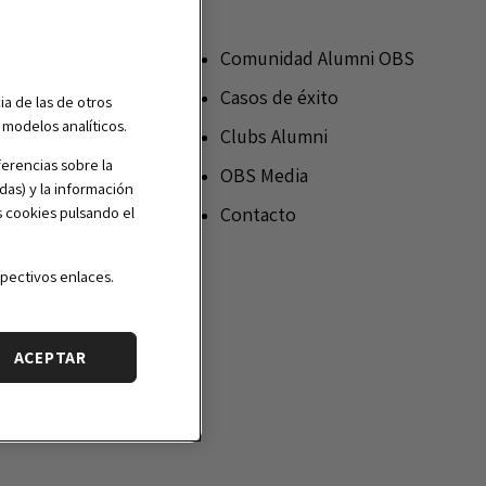
nócenos
Sobre OBS Alumni
Comunidad Alumni OBS
OBS Alumni Awards
Casos de éxito
ia de las de otros
r modelos analíticos.
Networking
Clubs Alumni
erencias sobre la
Lifelong Learning
OBS Media
das) y la información
Sigue tu formación en
Contacto
s cookies pulsando el
OBS
pectivos enlaces.
ACEPTAR