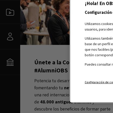
¡Hola! En OB
Configuración
Utilizamos cookies
usuarios, para iden
Utilizamos también
base de un perfil 
que nos facilites 
botón correspondie
Únete a la Comunidad
Puedes consultar 
#AlumniOBS
Potencia tu desarrollo profesional
Configuración de c
fomentando tu
networking
a través de
una red internacional formada por más
de
48.000 antiguos alumnos
y
descubre los beneficios de formar parte