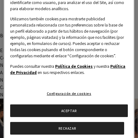
identificarte como usuario, para analizar el uso del Site, así como
entradas
para elaborar modelos analíticos.
Utilizamos también cookies para mostrarte publicidad
personalizada relacionada con tus preferencias sobre la base de
un perfil elaborado a partir de tus hábitos de navegación (por
Buscar
ejemplo, páginas visitadas) y la información que nos facilites (por
Buscar
ejemplo, en formularios de cursos). Puedes aceptar o rechazar
todas las cookies pulsando el botón correspondiente o
Entradas recientes
configurarlas mediante el enlace “Configuración de cookies”.
Comentarios recientes
No hay comentarios que mostrar.
Puedes consultar nuestra
Política de Cookies
y nuestra
Política
Archivos
de Privacidad
en sus respectivos enlaces.
No hay archivos que mostrar.
Categorías
Configuración de cookies
No hay categorías
ACEPTAR
RECHAZAR