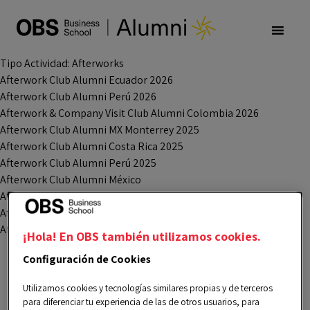
Tipo Actividad:
Afterworks
Afterwork Club Alumni Ecuador 2026
Afterwork Club Alumni Perú 2026
Afterwork & Company Visit Club Alumni Colombia 2026
Afterwork Club Alumni MX Monterrey 2025
Afterwork Club Alumni Costa Rica 2025
Afterwork Club Alumni Perú 2025
Afterwork Club Alumni México
Afterwork Club Alumni Colombia
Afterwork Club Alumni Ecuador 2025
Afterwork: Club Alumni Argentina
¡Hola! En OBS también utilizamos cookies.
Configuración de Cookies
Entradas
Navegación
anteriores
Utilizamos cookies y tecnologías similares propias y de terceros
para diferenciar tu experiencia de las de otros usuarios, para
de