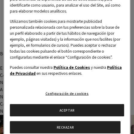
Entradas
Navegación
identificarte como usuario, para analizar el uso del Site, así como
siguientes
de
para elaborar modelos analíticos.
entradas
Utilizamos también cookies para mostrarte publicidad
personalizada relacionada con tus preferencias sobre la base de
un perfil elaborado a partir de tus hábitos de navegación (por
ejemplo, páginas visitadas) y la información que nos facilites (por
ejemplo, en formularios de cursos). Puedes aceptar o rechazar
todas las cookies pulsando el botón correspondiente o
Buscar
configurarlas mediante el enlace “Configuración de cookies”.
Buscar
Puedes consultar nuestra
Política de Cookies
y nuestra
Política
Entradas recientes
de Privacidad
en sus respectivos enlaces.
Comentarios recientes
No hay comentarios que mostrar.
Archivos
Configuración de cookies
No hay archivos que mostrar.
Categorías
No hay categorías
ACEPTAR
RECHAZAR