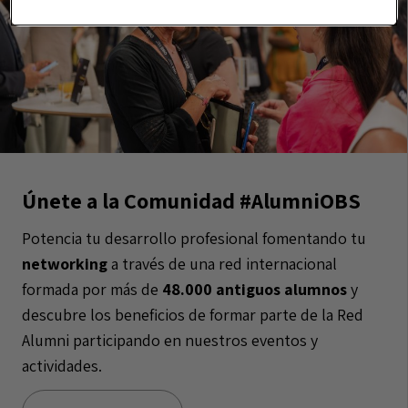
Únete a la Comunidad #AlumniOBS
Potencia tu desarrollo profesional fomentando tu
networking
a través de una red internacional
formada por más de
48.000 antiguos alumnos
y
descubre los beneficios de formar parte de la Red
Alumni participando en nuestros eventos y
actividades.