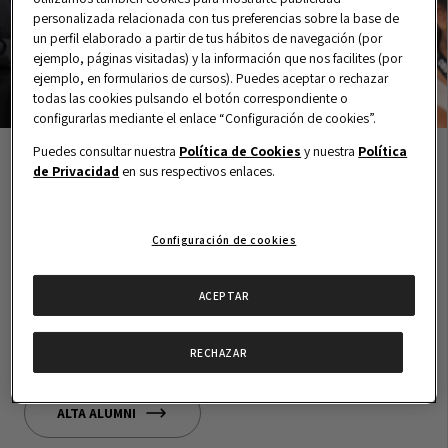
personalizada relacionada con tus preferencias sobre la base de
un perfil elaborado a partir de tus hábitos de navegación (por
ejemplo, páginas visitadas) y la información que nos facilites (por
ejemplo, en formularios de cursos). Puedes aceptar o rechazar
todas las cookies pulsando el botón correspondiente o
configurarlas mediante el enlace “Configuración de cookies”.
Puedes consultar nuestra
Política de Cookies
y nuestra
Política
de Privacidad
en sus respectivos enlaces.
Únete a la Comunidad #AlumniOBS
Potencia tu desarrollo profesional fomentando tu
Configuración de cookies
networking
a través de una red internacional
formada por más de
48.000 antiguos alumnos
y
ACEPTAR
descubre los beneficios de formar parte de la Red
Alumni participando en nuestros eventos y
RECHAZAR
actividades.
ALTA ALUMNI