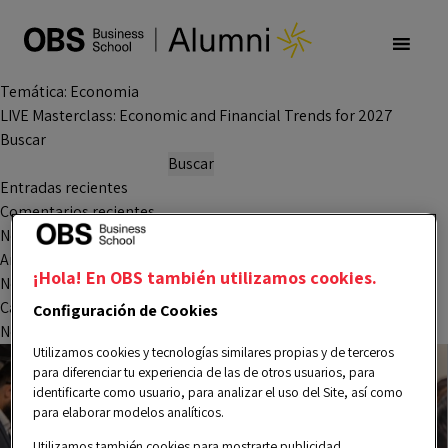
Temática:
Economia
LIVE Masterclass: Economic and Financial Trends for 2027
Buscar
Buscar
Entradas recientes
Comentarios recientes
No hay comentarios que mostrar.
Archivos
¡Hola! En OBS también utilizamos cookies.
No hay archivos que mostrar.
Categorías
Configuración de Cookies
No hay categorías
Utilizamos cookies y tecnologías similares propias y de terceros
para diferenciar tu experiencia de las de otros usuarios, para
identificarte como usuario, para analizar el uso del Site, así como
para elaborar modelos analíticos.
Utilizamos también cookies para mostrarte publicidad