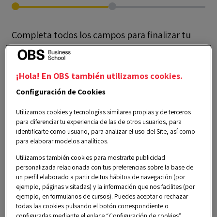
Completa todos los campos para finalizar tu
registro. Esta información es necesaria para
validar tu alta y asegurar la correcta gestión de
¡Hola! En OBS también utilizamos cookies.
tus datos como miembro de la Comunidad
Configuración de Cookies
Alumni de OBS Business School.
Utilizamos cookies y tecnologías similares propias y de terceros
para diferenciar tu experiencia de las de otros usuarios, para
NOMBRE*
identificarte como usuario, para analizar el uso del Site, así como
para elaborar modelos analíticos.
Utilizamos también cookies para mostrarte publicidad
personalizada relacionada con tus preferencias sobre la base de
un perfil elaborado a partir de tus hábitos de navegación (por
APELLIDOS*
ejemplo, páginas visitadas) y la información que nos facilites (por
ejemplo, en formularios de cursos). Puedes aceptar o rechazar
todas las cookies pulsando el botón correspondiente o
configurarlas mediante el enlace “Configuración de cookies”.