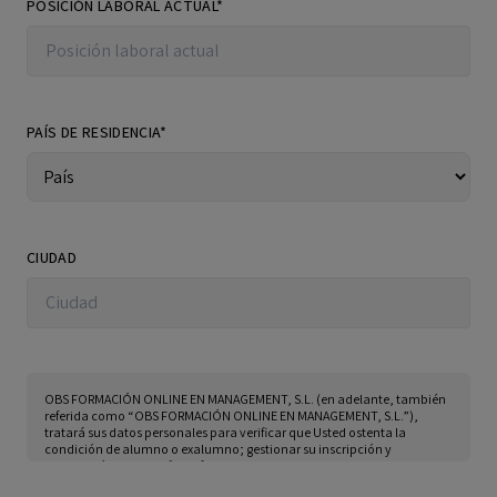
POSICIÓN LABORAL ACTUAL*
PAÍS DE RESIDENCIA*
CIUDAD
OBS FORMACIÓN ONLINE EN MANAGEMENT, S.L. (en adelante, también
referida como “OBS FORMACIÓN ONLINE EN MANAGEMENT, S.L.”),
tratará sus datos personales para verificar que Usted ostenta la
condición de alumno o exalumno; gestionar su inscripción y
publicación de su perfil profesional en el Directorio Alumni & Club
Alumni de la escuela; remitirle información sobre los eventos,