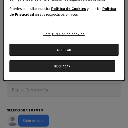
Puedes consultar nuestra
Política de Cookies
y nuestra
Política
USUARIO DEL CAMPUS
(nickname)
*
de Privacidad
en sus respectivos enlaces.
Configuración de cookies
CONTRASEÑA*
ACEPTAR
RECHAZAR
REPITE CONTRASEÑA*
SELECCIONA TU FOTO
Subir imagen