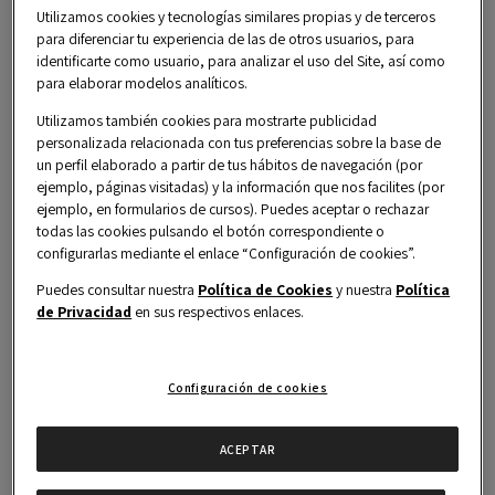
Utilizamos cookies y tecnologías similares propias y de terceros
para diferenciar tu experiencia de las de otros usuarios, para
identificarte como usuario, para analizar el uso del Site, así como
Conecta con otros profesionales
para elaborar modelos analíticos.
en el
Directorio Alumni
y empieza
Utilizamos también cookies para mostrarte publicidad
personalizada relacionada con tus preferencias sobre la base de
a hacer networking con perfiles
un perfil elaborado a partir de tus hábitos de navegación (por
afines.
ejemplo, páginas visitadas) y la información que nos facilites (por
ejemplo, en formularios de cursos). Puedes aceptar o rechazar
Únete a los
Clubs Alumni
y
todas las cookies pulsando el botón correspondiente o
configurarlas mediante el enlace “Configuración de cookies”.
participa en espacios pensados
Puedes consultar nuestra
Política de Cookies
y nuestra
Política
para compartir, aprender y crecer.
de Privacidad
en sus respectivos enlaces.
Mantente al día con nuestras
actividades y servicios
para
Configuración de cookies
potenciar el Lifelong Learning y
Networking.
ACEPTAR