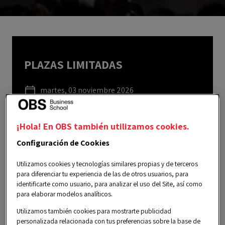
PLAZAS LIMITADAS
martes, 03 noviembre 2026
7:00 pm a 9:00 pm CET
¡Hola! En OBS también utilizamos cookies.
Español
Configuración de Cookies
Un servicio ofrecido por el área de
Carreras
Profesionales
.
Utilizamos cookies y tecnologías similares propias y de terceros
para diferenciar tu experiencia de las de otros usuarios, para
carrerasprofesionales@obsbusiness.school
identificarte como usuario, para analizar el uso del Site, así como
para elaborar modelos analíticos.
Utilizamos también cookies para mostrarte publicidad
personalizada relacionada con tus preferencias sobre la base de
REGISTRARSE EN EL SERVICIO