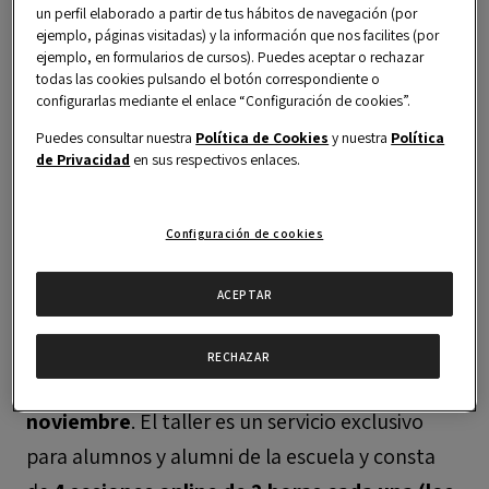
un perfil elaborado a partir de tus hábitos de navegación (por
ejemplo, páginas visitadas) y la información que nos facilites (por
ejemplo, en formularios de cursos). Puedes aceptar o rechazar
todas las cookies pulsando el botón correspondiente o
Este servicio está solo disponible para
configurarlas mediante el enlace “Configuración de cookies”.
ALUMNIS registrados. Por favor regístrate
como alumni para poder acceder al contenido.
Puedes consultar nuestra
Política de Cookies
y nuestra
Política
de Privacidad
en sus respectivos enlaces.
Configuración de cookies
ACEPTAR
El área de
Carreras Profesionales
abre las
preinscripciones para el
Workshop de
RECHAZAR
Oratoria
, el cual
tendrá lugar en el mes de
noviembre
. El taller es un servicio exclusivo
para alumnos y alumni de la escuela y consta