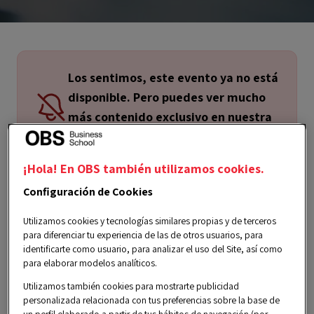
Los sentimos, este evento ya no está
disponible. Pero puedes ver mucho
más contenido exclusivo en nuestra
página de Eventos.
¡Hola! En OBS también utilizamos cookies.
Configuración de Cookies
Utilizamos cookies y tecnologías similares propias y de terceros
para diferenciar tu experiencia de las de otros usuarios, para
identificarte como usuario, para analizar el uso del Site, así como
PLAZAS LIMITADAS
para elaborar modelos analíticos.
Utilizamos también cookies para mostrarte publicidad
Online
personalizada relacionada con tus preferencias sobre la base de