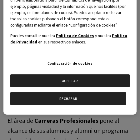
un perfil elaborado a partir de tus hábitos de navegación (por
martes, 12 mayo 2026
ejemplo, páginas visitadas) y la información que nos facilites (por
ejemplo, en formularios de cursos). Puedes aceptar o rechazar
4:00 pm CEST
todas las cookies pulsando el botón correspondiente o
configurarlas mediante el enlace “Configuración de cookies”.
Español
Puedes consultar nuestra
Política de Cookies
y nuestra
Política
Un servicio ofrecido por el área de
Carreras
de Privacidad
en sus respectivos enlaces.
Profesionales
.
carrerasprofesionales@obsbusiness.school
Configuración de cookies
ACEPTAR
RECHAZAR
El área de
Carreras Profesionales
pone al
alcance de sus alumnos y alumni un programa