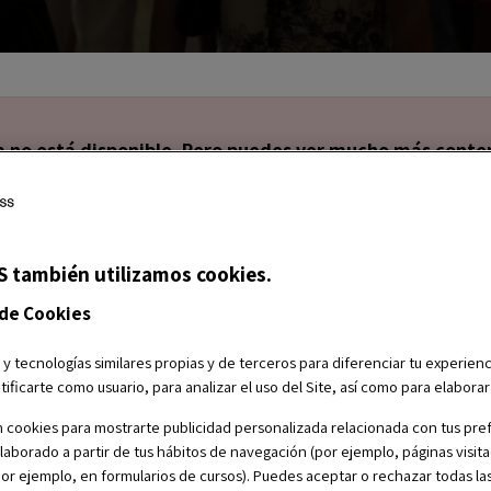
a no está disponible. Pero puedes ver mucho más conten
S también utilizamos cookies.
 a tu alcance la
incubadora de empresas
de la
 de Cookies
onvertir tu idea en un proyecto empresarial con
 y tecnologías similares propias y de terceros para diferenciar tu experienc
tificarte como usuario, para analizar el uso del Site, así como para elabora
 cookies para mostrarte publicidad personalizada relacionada con tus pref
elaborado a partir de tus hábitos de navegación (por ejemplo, páginas visita
(por ejemplo, en formularios de cursos). Puedes aceptar o rechazar todas la