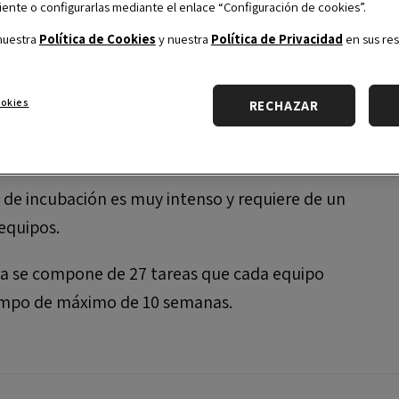
nte o configurarlas mediante el enlace “Configuración de cookies”.
nuestra
Política de Cookies
y nuestra
Política de Privacidad
en sus res
itado a solopreneurs o equipos previamente
r de un deck de su proyecto.
ookies
RECHAZAR
los miembros del equipo debe haber estudiado en
ones.
 de incubación es muy intenso y requiere de un
equipos.
a se compone de 27 tareas que cada equipo
iempo de máximo de 10 semanas.