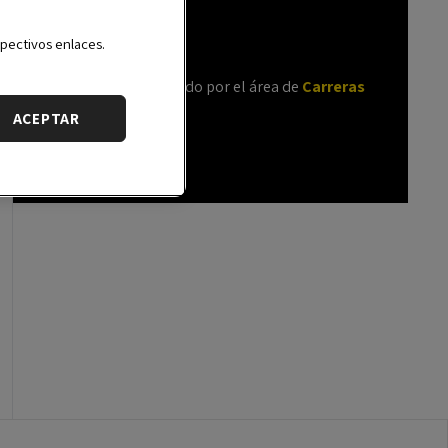
5:00 pm CEST
pectivos enlaces.
Español
Un servicio ofrecido por el área de
Carreras
Profesionales
.
ACEPTAR