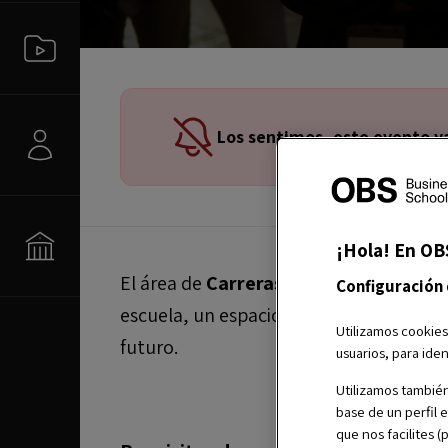
Los sentimos, este evento y
¡Hola! En OB
El área de
Carreras Profesionales
pone
Configuración
escuela, un espacio en el que podrás c
Utilizamos cookies
futuro.
usuarios, para iden
Utilizamos también
base de un perfil 
que nos facilites 