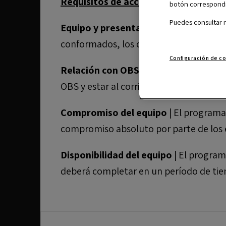
Requisitos de acceso a la incubadora
botón correspondie
Puedes consultar 
Equipo y presentación
| Programa lim
conformados, los cuales deben dispone
Configuración de c
Relación con OBS
| Como mínimo 1 de 
OBS y estar al corriente en sus obligaci
Compromiso del equipo
| El programa
compromiso absoluto por parte de los 
Disponibilidad del equipo
| El program
deberá completar en un período de t