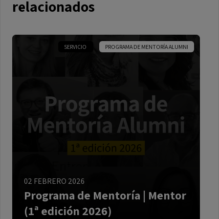
relacionados
SERVICIO
PROGRAMA DE MENTORÍA ALUMNI
¡Participa como Mentor!
Si tienes experiencia
como mentor y quieres colaborar para que otros
puedan crecer profesional y personalmente, te
invitamos a ser uno de nuestros
mentores
voluntarios
. ¡Presenta tu candidatura y colabora
para crear un mundo mejor!
ESPAÑOL
02 FEBRERO 2026
Programa de Mentoría | Mentor
(1ª edición 2026)