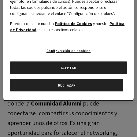
ejemplo, en formularios de cursos). Puedes aceptar o rechazar
todas las cookies pulsando el botón correspondiente o
configurarlas mediante el enlace “Configuración de cookies”.
Puedes consultar nuestra
Política de Cookies
y nuestra
Política
de Privacidad
en sus respectivos enlaces.
El
Programa de Mentoría Alumni
busca
Configuración de cookies
facilitar interacciones entre profesionales,
fomentar la colaboración mediante el
ACEPTAR
Voluntariado
y proporcionar un entorno
propicio para el intercambio de ideas y
RECHAZAR
experiencias. Este programa ofrece un espacio
donde la
Comunidad Alumni
puede
conectarse, compartir sus conocimientos y
aprender unos de otros. Es una gran
oportunidad para fortalecer el networking,