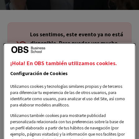
Los sentimos, este evento ya no está
disponible. Pero puedes ver mucho
más contenido exclusivo en nuestra
página de Eventos.
¡Hola! En OBS también utilizamos cookies.
Configuración de Cookies
Utilizamos cookies y tecnologías similares propias y de terceros
para diferenciar tu experiencia de las de otros usuarios, para
identificarte como usuario, para analizar el uso del Site, así como
para elaborar modelos analíticos.
lunes, 02 febrero 2026
Utilizamos también cookies para mostrarte publicidad
personalizada relacionada con tus preferencias sobre la base de
Español
un perfil elaborado a partir de tus hábitos de navegación (por
ejemplo, páginas visitadas) y la información que nos facilites (por