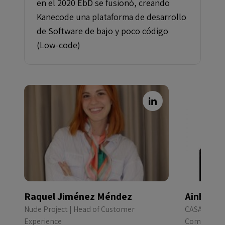
en el 2020 EbD se fusionó, creando
Kanecode una plataforma de desarrollo
de Software de bajo y poco código
(Low-code)
Raquel Jiménez Méndez
Ainhoa G
Nude Project | Head of Customer
CASA SEAT 
Experience
Comunicac