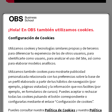
¡Hola! En OBS también utilizamos cookies.
Configuración de Cookies
Global Immersion Week
Utilizamos cookies y tecnologías similares propias y de terceros
2025 - Día 3
para diferenciar tu experiencia de las de otros usuarios, para
identificarte como usuario, para analizar el uso del Site, así como
para elaborar modelos analíticos.
jueves, 10 julio 2025
Utilizamos también cookies para mostrarte publicidad
personalizada relacionada con tus preferencias sobre la base de
10:00 am a 4:30 pm CEST
un perfil elaborado a partir de tus hábitos de navegación (por
ejemplo, páginas visitadas) y la información que nos facilites (por
Español
ejemplo, en formularios de cursos). Puedes aceptar o rechazar
todas las cookies pulsando el botón correspondiente o
configurarlas mediante el enlace “Configuración de cookies”.
Puedes consultar nuestra
Política de Cookies
y nuestra
Política