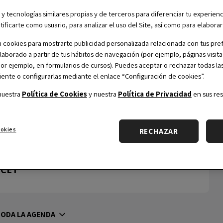
 antiguos alumnos
de OBS, tiene por objetivo
 y tecnologías similares propias y de terceros para diferenciar tu experienc
tificarte como usuario, para analizar el uso del Site, así como para elabora
sobre los procesos de innovación y creación de
idades y profundizando en las técnicas para
 cookies para mostrarte publicidad personalizada relacionada con tus pref
elaborado a partir de tus hábitos de navegación (por ejemplo, páginas visita
tos profesionales.
(por ejemplo, en formularios de cursos). Puedes aceptar o rechazar todas la
nte o configurarlas mediante el enlace “Configuración de cookies”.
nuestra
Política de Cookies
y nuestra
Política de Privacidad
en sus res
ookies
RECHAZAR
 CET
TODA LA AGENDA