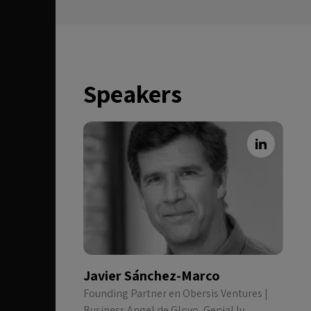
Speakers
Javier Sánchez-Marco
Founding Partner en Obersis Ventures |
Business Angel de Glovo, Genial.ly,