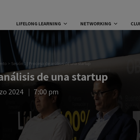
LIFELONG LEARNING
NETWORKING
CLU
ento
>
Sesión 1 | Proceso de análisis de una startup
 análisis de una startup
zo 2024
7:00 pm