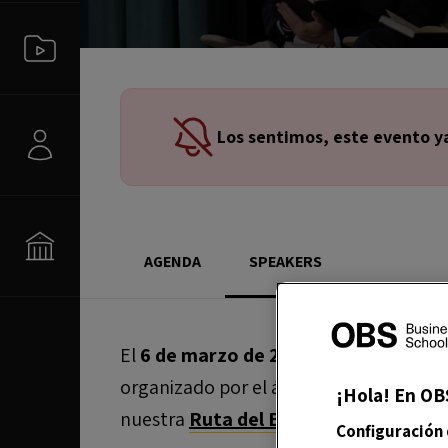
Los sentimos, este evento y
AGENDA
SPEAKERS
El
6 de marzo de 2024
tendrá lugar el
organizado por el área de
Carreras Pr
¡Hola! En OB
nuestra
Ruta del Emprendimiento
.
Configuración