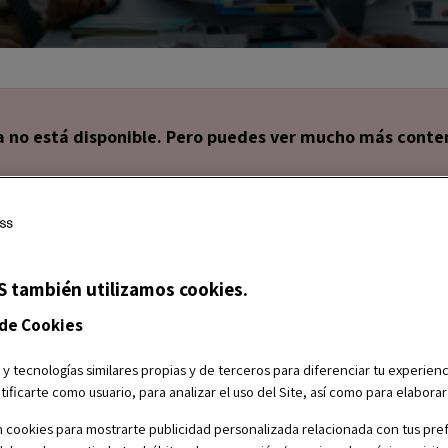
a no está disponible. Pero puedes ver mucho más conten
S también utilizamos cookies.
 de Cookies
ca ser un líder, cómo desarrollar un
liderazgo
 y tecnologías similares propias y de terceros para diferenciar tu experienc
quienes inspiran y guían a otros. Acompáñanos en
tificarte como usuario, para analizar el uso del Site, así como para elabora
 HR Leader - Growth & Experience en Baker
 cookies para mostrarte publicidad personalizada relacionada con tus pref