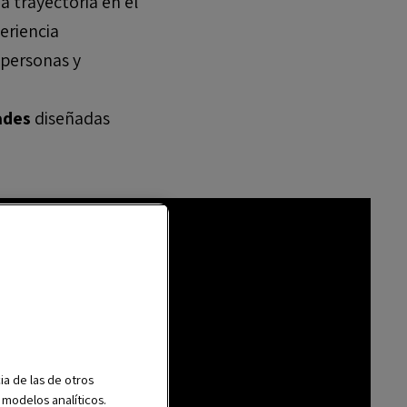
a trayectoria en el
eriencia
 personas y
ades
diseñadas
ia de las de otros
r modelos analíticos.