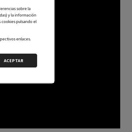
erencias sobre la
das) y la información
s cookies pulsando el
pectivos enlaces.
ACEPTAR