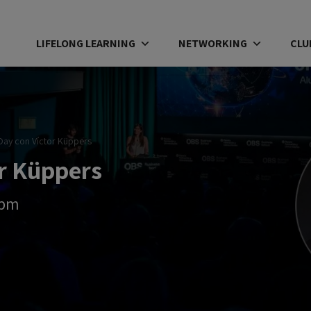
LIFELONG LEARNING
NETWORKING
CLU
Day con Víctor Küppers
r Küppers
 pm