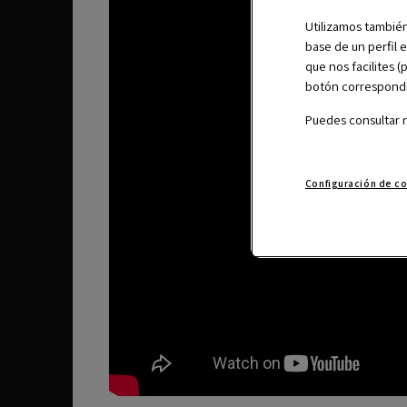
Utilizamos también
base de un perfil 
que nos facilites 
botón correspondie
Puedes consultar 
Configuración de c