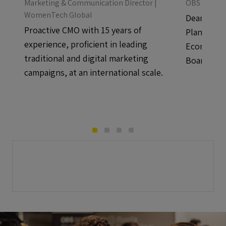
Marketing & Communication Director |
OBS Busines
WomenTech Global
Dean OBS 
Proactive CMO with 15 years of
Planeta)/ 
experience, proficient in leading
Economics
traditional and digital marketing
Board Me
campaigns, at an international scale.