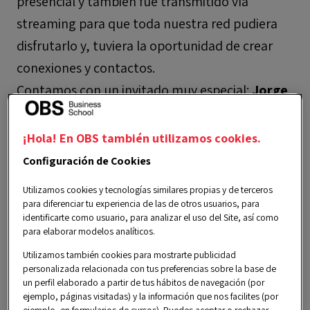
presencial y también fue transmitido vía
streaming para que toda nuestra red pudiera
disfrutarlo y, tuviera la oportunidad de crear
conexiones y contactos.
Contamos con un invitado muy especial:
Jorge
Branger
,
emprendedor, marketero y estratega
digital. Actualmente, es uno de los referentes
¡Hola! En OBS también utilizamos cookies.
más potentes dentro del sector digital. Jorge
Configuración de Cookies
impartió una ponencia muy exclusiva sobre "El
Utilizamos cookies y tecnologías similares propias y de terceros
Club del 1%" para toda la comunidad OBS.
para diferenciar tu experiencia de las de otros usuarios, para
identificarte como usuario, para analizar el uso del Site, así como
¡Vive la experiencia del Alumni Day!
En estos
para elaborar modelos analíticos.
encuentros tenemos la oportunidad de
Utilizamos también cookies para mostrarte publicidad
conocer a profundidad a toda nuestra
personalizada relacionada con tus preferencias sobre la base de
un perfil elaborado a partir de tus hábitos de navegación (por
comunidad y compartir conocimientos sobre
ejemplo, páginas visitadas) y la información que nos facilites (por
ejemplo, en formularios de cursos). Puedes aceptar o rechazar