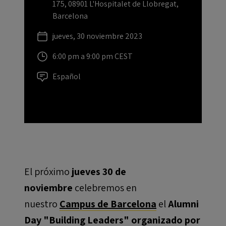
175, 08901 L'Hospitalet de Llobregat,
Barcelona
jueves, 30 noviembre 2023
6:00 pm a 9:00 pm CEST
Español
El próximo
jueves 30 de
noviembre
celebremos en
nuestro
Campus de Barcelona
el
Alumni
Day "Building Leaders" organizado por