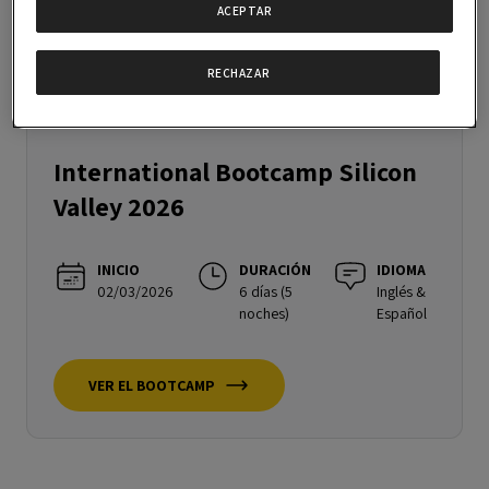
ACEPTAR
RECHAZAR
¡BOOTCAMP COMPLETO!
International Bootcamp Silicon
Valley 2026
INICIO
DURACIÓN
IDIOMA
02/03/2026
6 días (5
Inglés &
noches)
Español
VER EL BOOTCAMP