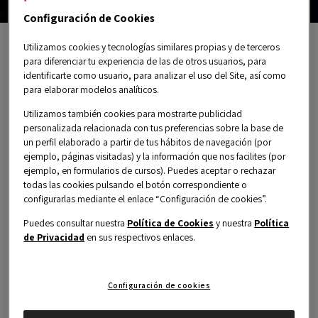
Configuración de Cookies
Utilizamos cookies y tecnologías similares propias y de terceros
International Bootcamps
para diferenciar tu experiencia de las de otros usuarios, para
identificarte como usuario, para analizar el uso del Site, así como
para elaborar modelos analíticos.
Una experiencia que transforma tu manera de
Utilizamos también cookies para mostrarte publicidad
aprender, conectar y crecer.
personalizada relacionada con tus preferencias sobre la base de
Los International Bootcamps de OBS Alumni son
un perfil elaborado a partir de tus hábitos de navegación (por
ejemplo, páginas visitadas) y la información que nos facilites (por
experiencias exclusivas que combinan formación,
ejemplo, en formularios de cursos). Puedes aceptar o rechazar
networking y visitas a los centros de la innovación
todas las cookies pulsando el botón correspondiente o
global.
configurarlas mediante el enlace “Configuración de cookies”.
Puedes consultar nuestra
Política de Cookies
y nuestra
Política
de Privacidad
en sus respectivos enlaces.
Configuración de cookies