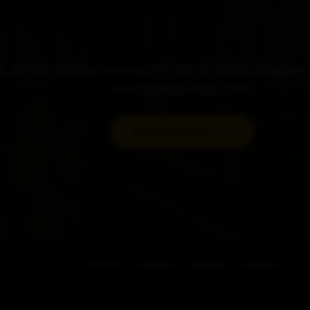
 de una red internacional de más de 48.000 antiguos
horizontes profesionales.
ALTA DIRECTORIO