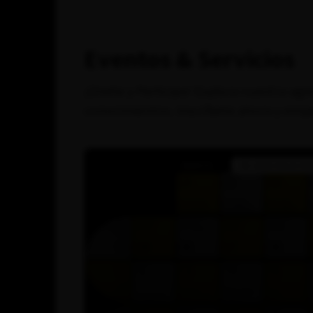
Eventos & Servicios
¡Únete y Participa! Explora nuestra age
conocimientos. Inscríbete ahora y empi
SERVICIO
INCUBADORA DE EM
ESPAÑOL