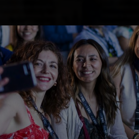
ir aprendiendo durante
intercambio pro
endizaje continuo, flexible
comparte experi
olucionar al ritmo del
internacional c
través del Life
VER EVENTOS