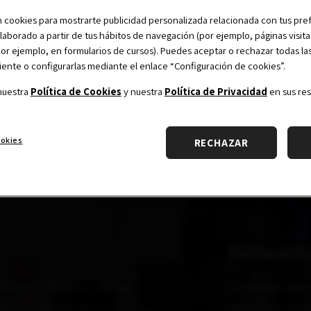
a en una gran
red internacional
formada por más de
 cookies para mostrarte publicidad personalizada relacionada con tus pref
elaborado a partir de tus hábitos de navegación (por ejemplo, páginas visita
i, podrás aprovechar una diversidad de servicios exc
(por ejemplo, en formularios de cursos). Puedes aceptar o rechazar todas la
nte o configurarlas mediante el enlace “Configuración de cookies”.
rrollo profesional y eventos de networking con propó
nuestra
Política de Cookies
y nuestra
Política de Privacidad
en sus res
crezcas como profesional y como persona.
ookies
RECHAZAR
Network
stantes desafíos, y desde
En Alumni cree
de tu trayectoria
conectar, colabo