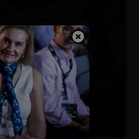
fesional. Accede a nuestros eventos,
encias y forma parte de una red
omprometida que impulsa el crecimiento a
long Community.