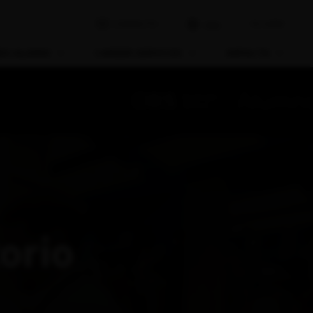
Acceder
CONTACTO
ENG
BS ALUMNI
CAREER SERVICES
IMPACTA
torio