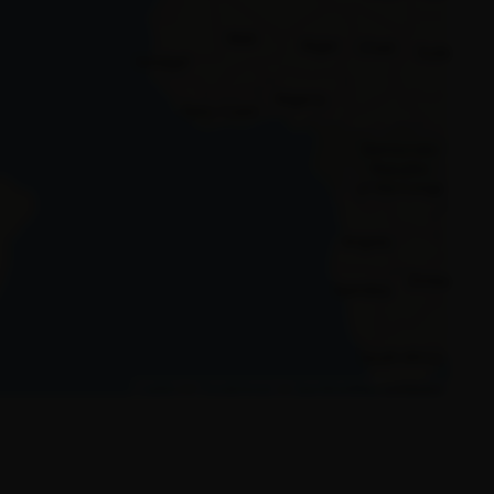
Leaflet
| ©
Thunderforest
, ©
OpenStreetMap
contributors