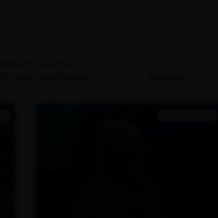
d de potenciar tus
rera como nunca antes.
VER TODOS
KS
SERVICIO
MASTERCLASS LIVE
ESPAÑOL