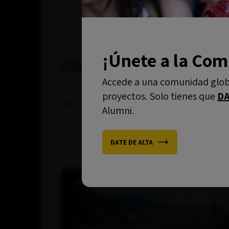
¡Únete a la Co
Clubs Alumni
Accede a una comunidad glob
Los Clubs Alumni de OBS comparten la p
proyectos. Solo tienes que
DA
de sinergias y el networking entre disti
Alumni.
DATE DE ALTA