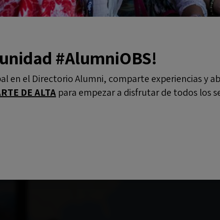
munidad #AlumniOBS!
al en el
Directorio Alumni
, comparte experiencias y a
asión por exprimir al máximo las posibilidades de la 
RTE DE ALTA
para empezar a disfrutar de todos los s
ntos países, culturas y entornos. ¡Conócelos!