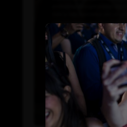
profesional para que puedas segu
toda la vida. Apostamos por un apr
y transformador, que te permita ev
cambio.
VER SERVICIOS