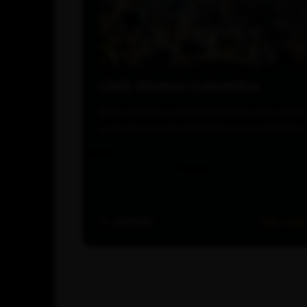
Club Alumni Colombia
No te pierdas la oportunidad de unirte y for
parte de la Comunidad Alumni en Colombia.
CERRAR
VER CLUB