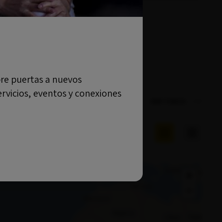
bre puertas a nuevos
formación, la generación
ervicios, eventos y conexiones
VER TODOS
+
−