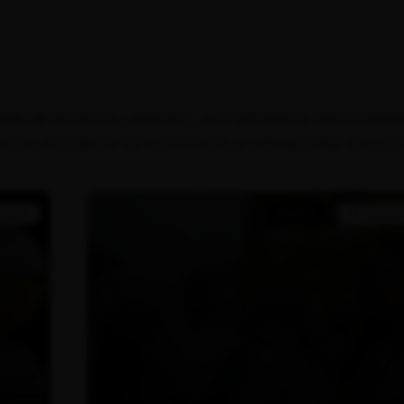
nda de servicios y eventos, y no pierdas la oportunida
eza a fortalecer tus conexiones y a desarrollar tu car
PRESAS
EVENTO
AFTERWOR